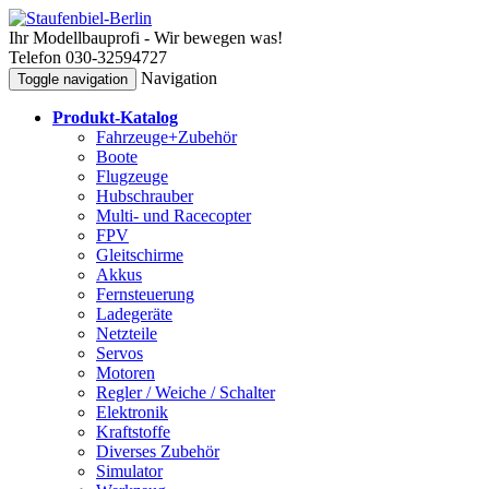
Ihr Modellbauprofi - Wir bewegen was!
Telefon 030-32594727
Navigation
Toggle navigation
Produkt-Katalog
Fahrzeuge+Zubehör
Boote
Flugzeuge
Hubschrauber
Multi- und Racecopter
FPV
Gleitschirme
Akkus
Fernsteuerung
Ladegeräte
Netzteile
Servos
Motoren
Regler / Weiche / Schalter
Elektronik
Kraftstoffe
Diverses Zubehör
Simulator