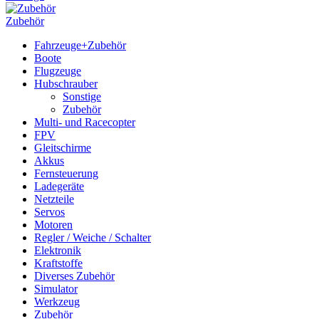
Zubehör
Fahrzeuge+Zubehör
Boote
Flugzeuge
Hubschrauber
Sonstige
Zubehör
Multi- und Racecopter
FPV
Gleitschirme
Akkus
Fernsteuerung
Ladegeräte
Netzteile
Servos
Motoren
Regler / Weiche / Schalter
Elektronik
Kraftstoffe
Diverses Zubehör
Simulator
Werkzeug
Zubehör