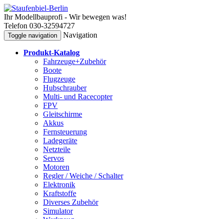
Ihr Modellbauprofi - Wir bewegen was!
Telefon 030-32594727
Navigation
Toggle navigation
Produkt-Katalog
Fahrzeuge+Zubehör
Boote
Flugzeuge
Hubschrauber
Multi- und Racecopter
FPV
Gleitschirme
Akkus
Fernsteuerung
Ladegeräte
Netzteile
Servos
Motoren
Regler / Weiche / Schalter
Elektronik
Kraftstoffe
Diverses Zubehör
Simulator