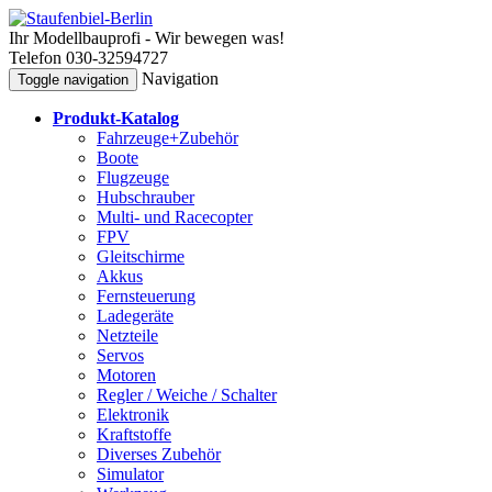
Ihr Modellbauprofi - Wir bewegen was!
Telefon 030-32594727
Navigation
Toggle navigation
Produkt-Katalog
Fahrzeuge+Zubehör
Boote
Flugzeuge
Hubschrauber
Multi- und Racecopter
FPV
Gleitschirme
Akkus
Fernsteuerung
Ladegeräte
Netzteile
Servos
Motoren
Regler / Weiche / Schalter
Elektronik
Kraftstoffe
Diverses Zubehör
Simulator