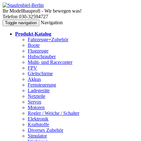
Ihr Modellbauprofi - Wir bewegen was!
Telefon 030-32594727
Navigation
Toggle navigation
Produkt-Katalog
Fahrzeuge+Zubehör
Boote
Flugzeuge
Hubschrauber
Multi- und Racecopter
FPV
Gleitschirme
Akkus
Fernsteuerung
Ladegeräte
Netzteile
Servos
Motoren
Regler / Weiche / Schalter
Elektronik
Kraftstoffe
Diverses Zubehör
Simulator