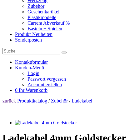
Werkzeug
Zubehör
Geschenkartikel
Plastikmodelle
Carrera Abverkauf %
Basteln + Spielen
Produkt-Neuheiten
Sonderposten
Kontaktformular
Kunden-Menü
Login
Passwort vergessen
Account erstellen
0
Ihr Warenkorb
zurück
Produktkatalog
/
Zubehör
/
Ladekabel
Ladekabel 4mm Goldstecker