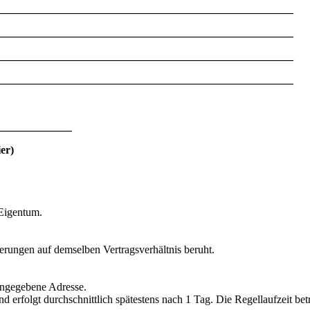
_____________________________________________________
_____________________________________________________
_____________________________________________________
_____________________________________________________
_____________
er)
 Eigentum.
erungen auf demselben Vertragsverhältnis beruht.
angegebene Adresse.
rfolgt durchschnittlich spätestens nach 1 Tag. Die Regellaufzeit bet