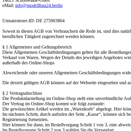
14621 Schönwalde-Glien
eMail:
info@modellbau24.berlin
Umsatzsteuer-ID: DE 275903804
Soweit in diesen AGB von Verbrauchern die Rede ist, sind dies natür
beruflichen Tätigkeit zugerechnet werden können.
§ 1 Allgemeines und Geltungsbereich
Diese Allgemeinen Geschäftsbedingungen gelten für alle Bestellunge
Verkauf von Waren. Wegen der Details des jeweiligen Angebotes wird
außerhalb des Online-Shops
Abweichende oder unseren Allgemeinen Geschäftsbedingungen wide
Die derzeit gültigen AGB können auf der Webseite eingesehen und a
§ 2 Vertragsabschluss
Die Produktdarstellung im Online-Shop stellt eine unverbindliche Auf
Der Vertrag im Online-Shop kommt wie folgt zustande:
Die gewünschten Artikel werden im „Warenkorb“ abgelegt. Hier kön
Im nächsten Schritt, durch aufrufen der Seite „Kasse“, können sich
Registrierung fortsetzten.
Hier können Sie dann, im Bestellvorgang Schritt 1 von 3, eine abwei
Im Bestellvorgang Schritt 2 von 3 wählen Sie die Versandart.