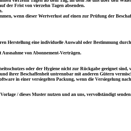
binnen vierzehn Tagen ab dem Tag, an dem Sie uns über den Wider
auf der Frist von vierzehn Tagen absenden.
n.
mmen, wenn dieser Wertverlust auf einen zur Prüfung der Beschaf
deren Herstellung eine individuelle Auswahl oder Bestimmung durch
n mit Ausnahme von Abonnement-Verträgen.
heitsschutzes oder der Hygiene nicht zur Rückgabe geeignet sind,
rund ihrer Beschaffenheit untrennbar mit anderen Gütern vermis
tware in einer versiegelten Packung, wenn die Versiegelung nach
orlage / dieses Muster nutzen und an uns, vervollständigt senden