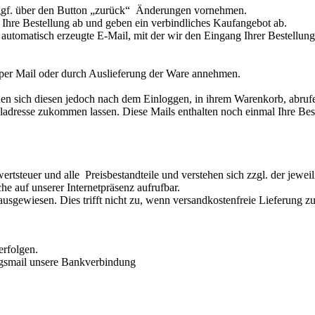
d ggf. über den Button „zurück“ Änderungen vornehmen.
e Ihre Bestellung ab und geben ein verbindliches Kaufangebot ab.
 automatisch erzeugte E-Mail, mit der wir den Eingang Ihrer Bestellun
 per Mail oder durch Auslieferung der Ware annehmen.
nen sich diesen jedoch nach dem Einloggen, in ihrem Warenkorb, abruf
iladresse zukommen lassen. Diese Mails enthalten noch einmal Ihre Bes
rtsteuer und alle Preisbestandteile und verstehen sich zzgl. der jewei
he auf unserer Internetpräsenz aufrufbar.
sgewiesen. Dies trifft nicht zu, wenn versandkostenfreie Lieferung zu
rfolgen.
ungsmail unsere Bankverbindung