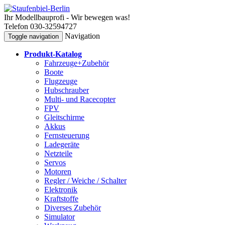
Ihr Modellbauprofi - Wir bewegen was!
Telefon 030-32594727
Navigation
Toggle navigation
Produkt-Katalog
Fahrzeuge+Zubehör
Boote
Flugzeuge
Hubschrauber
Multi- und Racecopter
FPV
Gleitschirme
Akkus
Fernsteuerung
Ladegeräte
Netzteile
Servos
Motoren
Regler / Weiche / Schalter
Elektronik
Kraftstoffe
Diverses Zubehör
Simulator