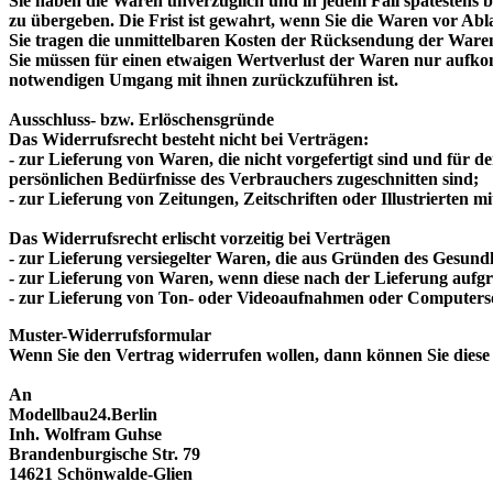
Sie haben die Waren unverzüglich und in jedem Fall spätestens 
zu übergeben. Die Frist ist gewahrt, wenn Sie die Waren vor Abl
Sie tragen die unmittelbaren Kosten der Rücksendung der Ware
Sie müssen für einen etwaigen Wertverlust der Waren nur aufko
notwendigen Umgang mit ihnen zurückzuführen ist.
Ausschluss- bzw. Erlöschensgründe
Das Widerrufsrecht besteht nicht bei Verträgen:
- zur Lieferung von Waren, die nicht vorgefertigt sind und für 
persönlichen Bedürfnisse des Verbrauchers zugeschnitten sind;
- zur Lieferung von Zeitungen, Zeitschriften oder Illustrierte
Das Widerrufsrecht erlischt vorzeitig bei Verträgen
- zur Lieferung versiegelter Waren, die aus Gründen des Gesund
- zur Lieferung von Waren, wenn diese nach der Lieferung aufg
- zur Lieferung von Ton- oder Videoaufnahmen oder Computersof
Muster-Widerrufsformular
Wenn Sie den Vertrag widerrufen wollen, dann können Sie diese V
An
Modellbau24.Berlin
Inh. Wolfram Guhse
Brandenburgische Str. 79
14621 Schönwalde-Glien