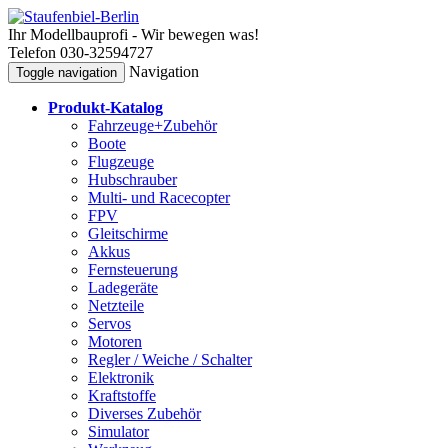
Ihr Modellbauprofi - Wir bewegen was!
Telefon 030-32594727
Navigation
Toggle navigation
Produkt-Katalog
Fahrzeuge+Zubehör
Boote
Flugzeuge
Hubschrauber
Multi- und Racecopter
FPV
Gleitschirme
Akkus
Fernsteuerung
Ladegeräte
Netzteile
Servos
Motoren
Regler / Weiche / Schalter
Elektronik
Kraftstoffe
Diverses Zubehör
Simulator