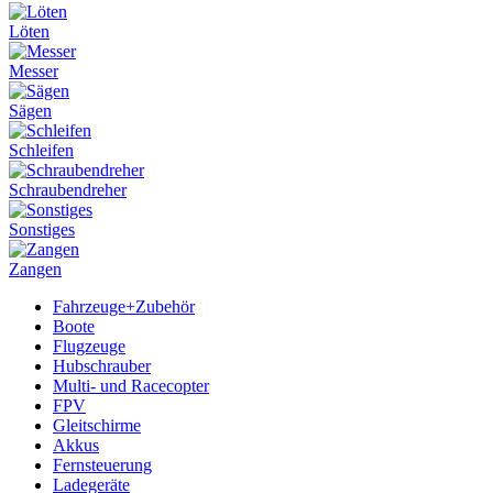
Löten
Messer
Sägen
Schleifen
Schraubendreher
Sonstiges
Zangen
Fahrzeuge+Zubehör
Boote
Flugzeuge
Hubschrauber
Multi- und Racecopter
FPV
Gleitschirme
Akkus
Fernsteuerung
Ladegeräte