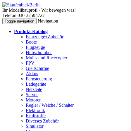
Ihr Modellbauprofi - Wir bewegen was!
Telefon 030-32594727
Navigation
Toggle navigation
Produkt-Katalog
Fahrzeuge+Zubehör
Boote
Flugzeuge
Hubschrauber
Multi- und Racecopter
FPV
Gleitschirme
Akkus
Fernsteuerung
Ladegeräte
Netzteile
Servos
Motoren
Regler / Weiche / Schalter
Elektronik
Kraftstoffe
Diverses Zubehör
Simulator