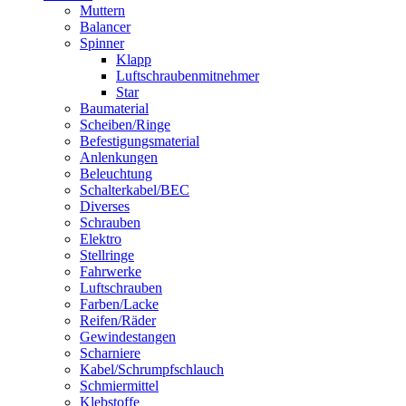
Muttern
Balancer
Spinner
Klapp
Luftschraubenmitnehmer
Star
Baumaterial
Scheiben/Ringe
Befestigungsmaterial
Anlenkungen
Beleuchtung
Schalterkabel/BEC
Diverses
Schrauben
Elektro
Stellringe
Fahrwerke
Luftschrauben
Farben/Lacke
Reifen/Räder
Gewindestangen
Scharniere
Kabel/Schrumpfschlauch
Schmiermittel
Klebstoffe